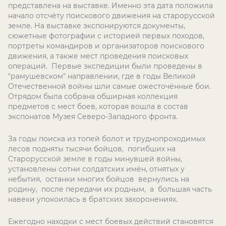
представлена на выставке. Именно эта дата положила
начало отсчёту поискового движения на старорусской
земле. На выставке экспонируются документы,
сюжетные фотографии с историей первых походов,
портреты командиров и организаторов поискового
движения, а также мест проведения поисковых
операций. Первые экспедиции были проведены в
"рамушевском" направлении, где в годы Великой
Отечественной войны шли самые ожесточённые бои.
Отрядом была собрана обширная коллекция
предметов с мест боев, которая вошла в состав
экспонатов Музея Северо-Западного фронта.
За годы поиска из топей болот и труднопроходимых
лесов подняты тысячи бойцов, погибших на
Старорусской земле в годы минувшей войны,
установлены сотни солдатских имён, отнятых у
небытия, останки многих бойцов вернулись на
родину, после передачи их родным, а большая часть
навеки упокоилась в братских захоронениях.
Ежегодно находки с мест боевых действий становятся