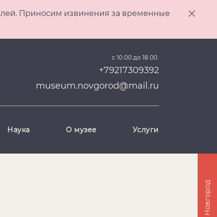
ителей. Приносим извинения за временные
с 10.00 до 18.00.
+79217309392
museum.novgorod@mail.ru
Наука
О музее
Услуги
Великий Новгород