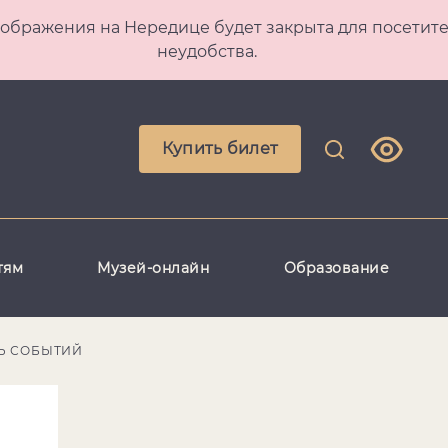
 Преображения на Нередице будет закрыта для посет
неудобства.
Купить билет
тям
Музей-онлайн
Образование
Ь СОБЫТИЙ