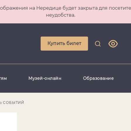
 Преображения на Нередице будет закрыта для посет
неудобства.
Купить билет
тям
Музей-онлайн
Образование
Ь СОБЫТИЙ