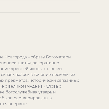
е Новгорода – образу Богоматери
нописи, шитья, декоративно-
тание древней иконы, ставшей
 складывалось в течение нескольких
ых предметов, исторически связанных
ие о великом Чуде из «Слова о
кже богослужебная утварь и
х были реставрированы в
ются впервые.