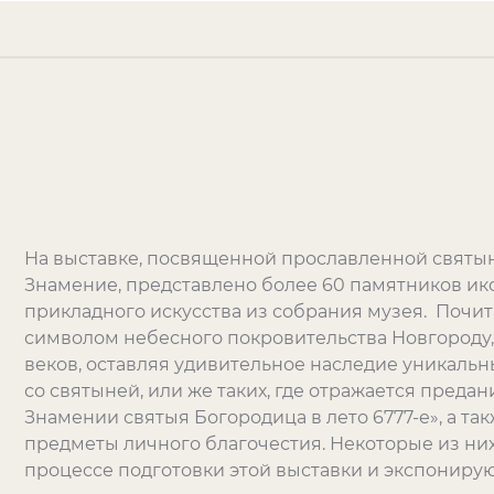
На выставке, посвященной прославленной святын
Знамение, представлено более 60 памятников ико
прикладного искусства из собрания музея. Почи
символом небесного покровительства Новгороду,
веков, оставляя удивительное наследие уникальн
со святыней, или же таких, где отражается предан
Знамении святыя Богородица в лето 6777-е», а та
предметы личного благочестия. Некоторые из ни
процессе подготовки этой выставки и экспониру