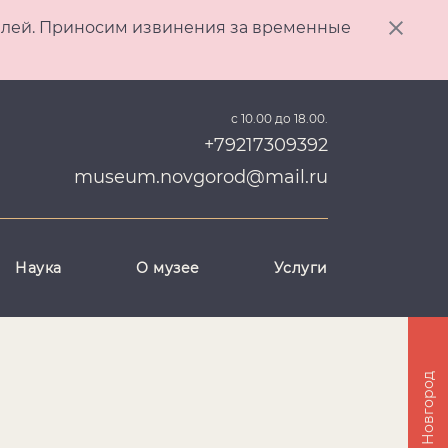
ителей. Приносим извинения за временные
с 10.00 до 18.00.
+79217309392
museum.novgorod@mail.ru
Наука
О музее
Услуги
Великий Новгород