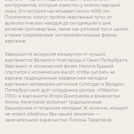
инструментов, который известен у многих народов
мира. Его история насчитывает около 4000 лет.
Посетители смогут пройти «варганный путь» от
археологических находок до сегодняшнего дня,
включая протоварганы, такие как ротовой лук и щепки,
а также современные экспериментальные формы
варганов.
Завершится экскурсия концертом от лучших
варганистов Великого Новгорода и Санкт-Петербурга.
Варганист и космический физик Никита Будный
спустится с космических высот, чтобы сыграть на
варгане традиционные норвежские мелодии
варганных заповедных регионов Сетесдал и Валдрес.
Петербургский дуэт сотрудника центра «Обертон
ПРО» и варганиста Игоря Дмитриева и вокалистки
Алины Ахметовой исполнит традиционные
башкирские и татарские мелодии. И, конечно, концерт
не может обойтись без нашей землячки —
замечательной варагнистки Полины Тарасовой.