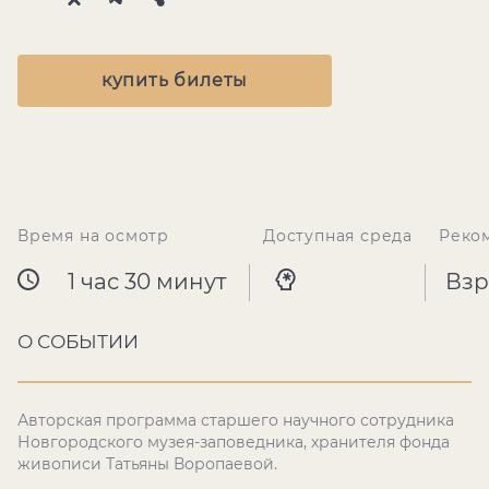
купить билеты
Время на осмотр
Доступная среда
Реко
1 час 30 минут
Взр
О СОБЫТИИ
Авторская программа старшего научного сотрудника
Новгородского музея-заповедника, хранителя фонда
живописи Татьяны Воропаевой.