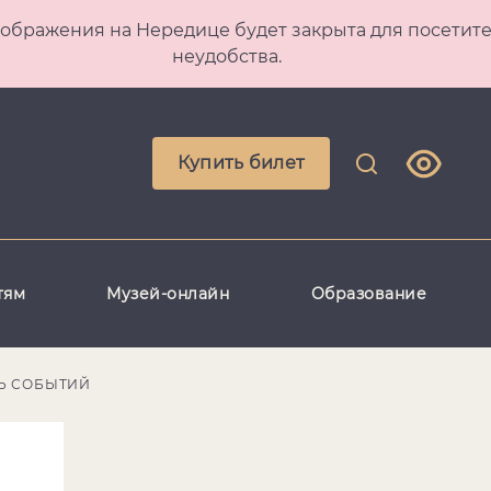
 Преображения на Нередице будет закрыта для посет
неудобства.
Купить билет
тям
Музей-онлайн
Образование
Ь СОБЫТИЙ