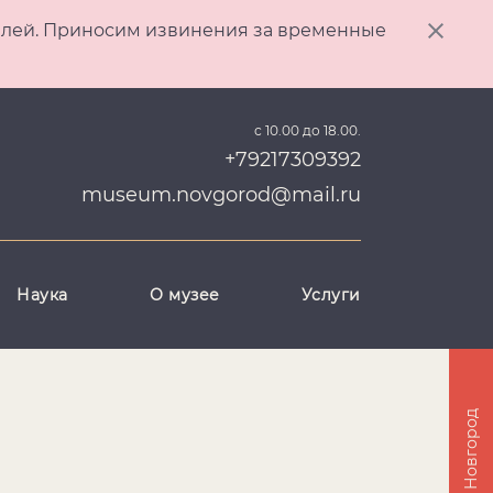
ителей. Приносим извинения за временные
с 10.00 до 18.00.
+79217309392
museum.novgorod@mail.ru
Наука
О музее
Услуги
Великий Новгород