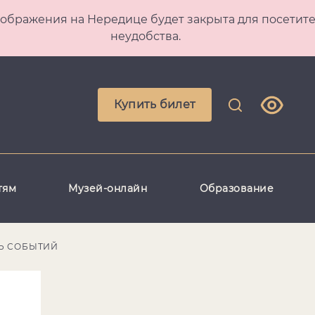
 Преображения на Нередице будет закрыта для посет
неудобства.
Купить билет
тям
Музей-онлайн
Образование
Ь СОБЫТИЙ