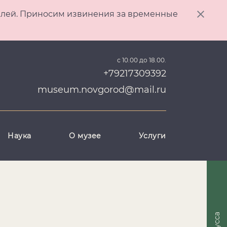
ителей. Приносим извинения за временные
с 10.00 до 18.00.
+79217309392
museum.novgorod@mail.ru
Наука
О музее
Услуги