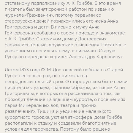
отставному подполковнику А. К. Гриббе. В это время
писатель был занят срочной работой по изданию
журнала «Гражданин», поэтому первыми со
старорусской дачей познакомились его жена Анна
Григорьевна и дети. В письме к мужу Анна
Григорьевна сообщала о своем приезде и знакомстве
с А. К. Гриббе. С хозяином дома у Достоевских
сложились теплые, дружеские отношения. Писатель с
уважением относился к нему, в письмах в Старую
Руссу он передавал «привет Александру Карловичу».
Летом 1873 года Ф. М. Достоевский побывал в Старой
Руссе несколько раз, но приезжал на
непродолжительный срок. О старорусском быте семьи
писателя мы узнаем, главным образом, из писем Анны
Григорьевны, в которых она рассказывала о том, как
проходит лечение на здешнем курорте, о посещениях
парка Минеральных вод, театра и прочих
развлечениях. Тишина и уединение маленького
курортного городка, уютная атмосфера дома Гриббе
располагали к отдыху и создавали благоприятные
условия для творчества. Поэтому было решено