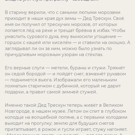
В старину верили, что с самыми лютыми морозами
приходит в наши края дух зимы — Дед Трескун. Своё
имя он получил от трескучих морозов, от которых
лопается лёд на реке и трещат брёвна в избах. Чтобы
умаслить сурового духа, ему выносили угощение —
горшок с кашей или киселём — и ставили на окошко. А
заглядывал ли он за ним, можно было узнать по
причудливым морозным узорам на стёклах.
Его верные слуги — метели, бураны и стужи. Тряхнёт
он седой бородой — и пойдёт снег, взмахнёт рукавом
— поднимется вьюга. Изображали его маленьким
лохматым старичком с дубинкой, который не дарит
подарки, а правит самой зимней стужей.
Именно такой Дед Трескун теперь живёт в Великом
Новгороде, в нашем музее. Летом он спит в глубоком
колодце на волшебной поляне, а с первыми холодами
выходит на прогулку: землю для будущих снегов
притаптывает, в рожок и гусли играет, стужу нагоняет.