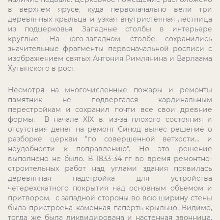
в верхнем ярусе, куда первоначально вели три
деревянных крыльца и узкая внутристенная лестница
из подцерковья. Западные столбы в интерьере
круглые. На юго-западном столбе сохранились
значительные фрагменты первоначальной росписи с
изображением святых Антония Римлянина и Варлаама
Хутынского в рост.
Несмотря на многочисленные пожары и ремонты
памятник не подвергался кардинальным
перестройкам и сохранил почти все свои древние
формы. В начале
XIX
в. из-за плохого состояния и
отсутствия денег на ремонт Синод вынес решение о
разборке церкви "по совершенной ветхости... и
неудобности к поправлению". Но это решение
выполнено не было. В 1833-34 гг во время ремонтно-
строительных работ над углами здания появилась
деревянная надстройка для устройства
четерехскатного покрытия над основным объемом и
притвором, с западной стороны во всю ширину стены
была пристроена каменная паперть-крыльцо. Видимо,
тогда же была ликвидирована и настенная звонница,