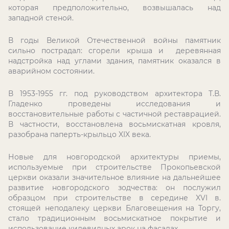
которая предположительно, возвышалась над
западной стеной.
В годы Великой Отечественной войны памятник
сильно пострадал: сгорели крыша и деревянная
надстройка над углами здания, памятник оказался в
аварийном состоянии.
В 1953-1955 гг. под руководством архитектора Т.В.
Гладенко проведены исследования и
восстановительные работы с частичной реставрацией.
В частности, восстановлена восьмискатная кровля,
разобрана паперть-крыльцо XIX века.
Новые для новгородской архитектуры приемы,
используемые при строительстве Прокопьевской
церкви оказали значительное влияние на дальнейшее
развитие новгородского зодчества: он послужил
образцом при строительстве в середине
XVI
в.
стоящей неподалеку церкви Благовещения на Торгу,
стало традиционным восьмискатное покрытие и
использование килевидных арок на фасадах.