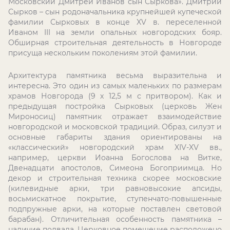
Московскии Дмитреи Иванов сын Сыркова». Дмитрий
Сырков – сын родоначальника крупнейшей купеческой
фамилии Сырковых в конце XV в. переселенной
Иваном III на земли опальных новгородских бояр.
Обширная строительная деятельность в Новгороде
присуща нескольким поколениям этой фамилии.
Архитектура памятника весьма выразительна и
интересна. Это один из самых маленьких по размерам
храмов Новгорода (9 х 12,5 м с притвором). Как и
предыдущая постройка Сырковых (церковь Жен
Мироносиц) памятник отражает взаимодействие
новгородской и московской традиций. Образ, силуэт и
основные габариты здания ориентированы на
«классический» новгородский храм
XIV
-
XV
вв.,
например, церкви Иоанна Богослова на Витке,
Двенадцати апостолов, Симеона Богоприимца. Но
декор и строительная техника скорее московские
(килевидные арки, три равновысокие апсиды,
восьмискатное покрытие, ступенчато-повышенные
подпружные арки, на которые поставлен световой
барабан). Отличительная особенность памятника –
наличие подвала. Церковное помещение расположено