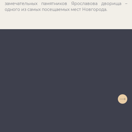
замечательных памятников Ярославова дворища –
одного из самых посещаемых мест Новгорода.