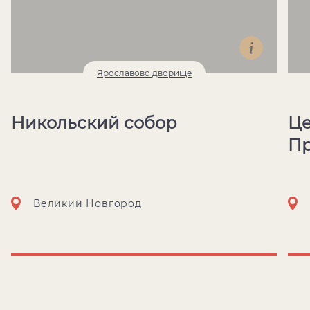
Ярославово дворище
Никольский собор
Це
Пр
ул
Великий Новгород