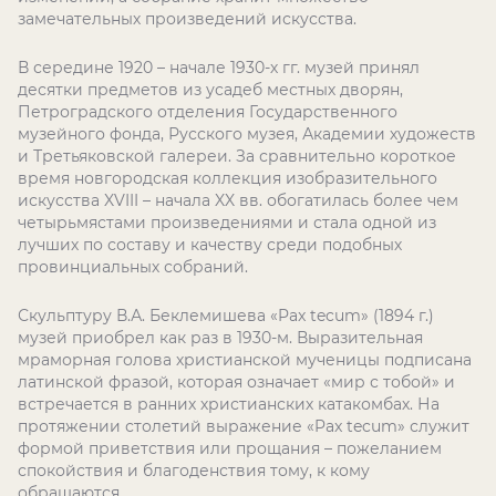
замечательных произведений искусства.
В середине 1920 – начале 1930-х гг. музей принял
десятки предметов из усадеб местных дворян,
Петроградского отделения Государственного
музейного фонда, Русского музея, Академии художеств
и Третьяковской галереи. За сравнительно короткое
время новгородская коллекция изобразительного
искусства XVIII – начала XX вв. обогатилась более чем
четырьмястами произведениями и стала одной из
лучших по составу и качеству среди подобных
провинциальных собраний.
Скульптуру В.А. Беклемишева «Pax tecum» (1894 г.)
музей приобрел как раз в 1930-м. Выразительная
мраморная голова христианской мученицы подписана
латинской фразой, которая означает «мир с тобой» и
встречается в ранних христианских катакомбах. На
протяжении столетий выражение «Pax tecum» служит
формой приветствия или прощания – пожеланием
спокойствия и благоденствия тому, к кому
обращаются.