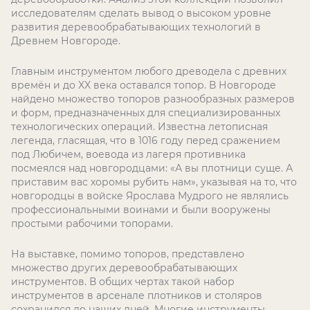
исследователям сделать вывод о высоком уровне
развития деревообрабатывающих технологий в
Древнем Новгороде.
Главным инструментом любого древодела с древних
времён и до XX века оставался топор. В Новгороде
найдено множество топоров разнообразных размеров
и форм, предназначенных для специализированных
технологических операций. Известна летописная
легенда, гласящая, что в 1016 году перед сражением
под Любичем, воевода из лагеря противника
посмеялся над новгородцами: «А вы плотници суще. А
приставим вас хоромы рубить нам», указывая на то, что
новгородцы в войске Ярослава Мудрого не являлись
профессиональными воинами и были вооружены
простыми рабочими топорами.
На выставке, помимо топоров, представлено
множество других деревообрабатывающих
инструментов. В общих чертах такой набор
инструментов в арсенале плотников и столяров
сохранился до наших дней. Многие инструменты,