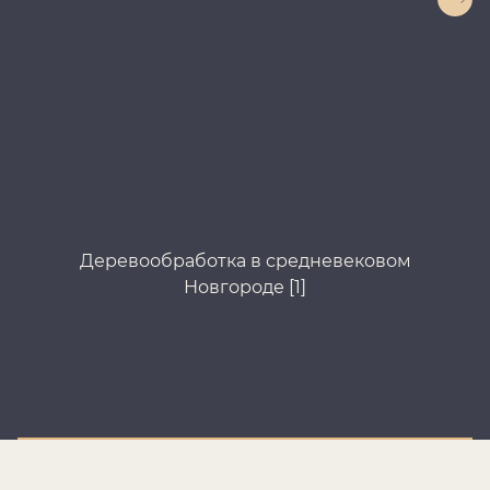
Деревообработка в средневековом
Д
Новгороде [1]