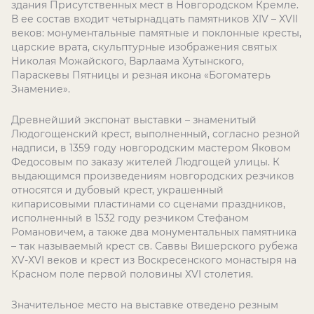
здания Присутственных мест в Новгородском Кремле.
В ее состав входит четырнадцать памятников XIV – XVII
веков: монументальные памятные и поклонные кресты,
царские врата, скульптурные изображения святых
Николая Можайского, Варлаама Хутынского,
Параскевы Пятницы и резная икона «Богоматерь
Знамение».
Древнейший экспонат выставки – знаменитый
Людогощенский крест, выполненный, согласно резной
надписи, в 1359 году новгородским мастером Яковом
Федосовым по заказу жителей Людгощей улицы. К
выдающимся произведениям новгородских резчиков
относятся и дубовый крест, украшенный
кипарисовыми пластинами со сценами праздников,
исполненный в 1532 году резчиком Стефаном
Романовичем, а также два монументальных памятника
– так называемый крест св. Саввы Вишерского рубежа
XV-XVI веков и крест из Воскресенского монастыря на
Красном поле первой половины XVI столетия.
Значительное место на выставке отведено резным