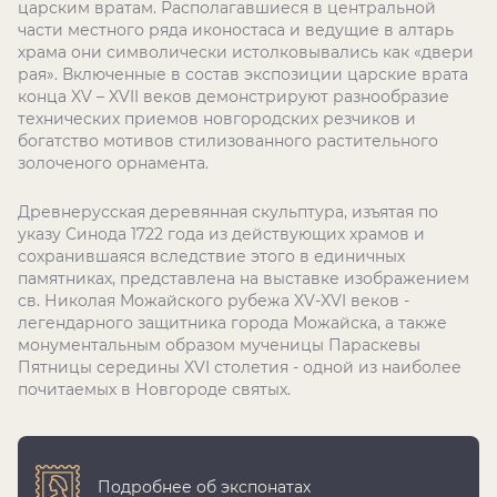
царским вратам. Располагавшиеся в центральной
части местного ряда иконостаса и ведущие в алтарь
храма они символически истолковывались как «двери
рая». Включенные в состав экспозиции царские врата
конца XV – XVII веков демонстрируют разнообразие
технических приемов новгородских резчиков и
богатство мотивов стилизованного растительного
золоченого орнамента.
Древнерусская деревянная скульптура, изъятая по
указу Синода 1722 года из действующих храмов и
сохранившаяся вследствие этого в единичных
памятниках, представлена на выставке изображением
св. Николая Можайского рубежа XV-XVI веков -
легендарного защитника города Можайска, а также
монументальным образом мученицы Параскевы
Пятницы середины XVI столетия - одной из наиболее
почитаемых в Новгороде святых.
Подробнее об экспонатах