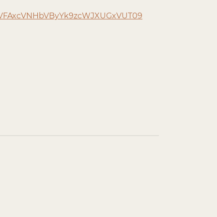
mhLVFAxcVNHbVByYk9zcWJXUGxVUT09