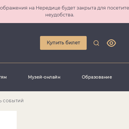
 Преображения на Нередице будет закрыта для посет
неудобства.
Купить билет
тям
Музей-онлайн
Образование
Ь СОБЫТИЙ