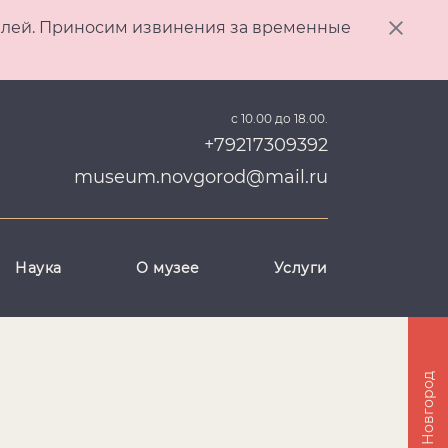
ителей. Приносим извинения за временные
с 10.00 до 18.00.
+79217309392
museum.novgorod@mail.ru
Наука
О музее
Услуги
Великий Новгород