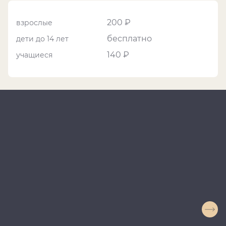
200 ₽
взрослые
бесплатно
дети до 14 лет
140 ₽
учащиеся