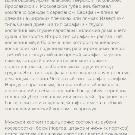
Вологодской, Архангельской, Тверской, Псковской,
Ярославской и Московской губерний. бытовал
комплекс одежды с сарафаном. Сарафан – длинная
одежда на широких плечиках или лямках. Известно 4
типа. Самый древний тип сарафана - глухой
косоклинный. Глухие сарафаны шились из домашнего
сукна или холста. Второй тип сарафана - распашной
косоклинный, в боковые швы которого вшивались
косые клинья с подклинками, расширяющими подол.
Третий тип - круглый или прямой сарафан на узких
лямках, который шили из нескольких прямых
полотнищ ткани, сосборенных на груди или под
грудью. Этот тип сарафана пользовался популярностью
у молодых женщин. Четвертый тип - сарафан с лифом.
Наряду с сарафанным, бытовал юбочный комплекс,
включавший в себя кофту либо баску, юбку, передник,
головной убор с платком или косынкой. Праздничные
баски, сшитые из шуршащей тафты, вместе с юбкой
составляли женский костюм – «парочку».
Мужской костюм традиционно состоял из рубахи-
косоворотки, брюк (портов, штанов и нижних портков),
пояса, картуза или шапки, сапог или лаптей с онучами