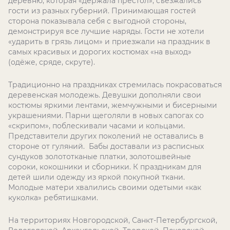
деревню, которая «держала престол», съезжались
гости из разных губерний. Принимающая гостей
сторона показывала себя с выгодной стороны,
демонстрируя все лучшие наряды. Гости не хотели
«ударить в грязь лицом» и приезжали на праздник в
самых красивых и дорогих костюмах «на выход»
(одёже, сряде, скруте).
Традиционно на праздниках стремилась покрасоваться
деревенская молодежь. Девушки дополняли свои
костюмы яркими лентами, жемчужными и бисерными
украшениями. Парни щеголяли в новых сапогах со
«скрипом», поблескивали часами и кольцами.
Представители других поколений не оставались в
стороне от гуляний. Бабы доставали из расписных
сундуков золототканые платки, золотошвейные
сороки, кокошники и сборники. К праздникам для
детей шили одежду из яркой покупной ткани.
Молодые матери хвалились своими одетыми «как
куколка» ребятишками.
На территориях Новгородской, Санкт-Петербургской,