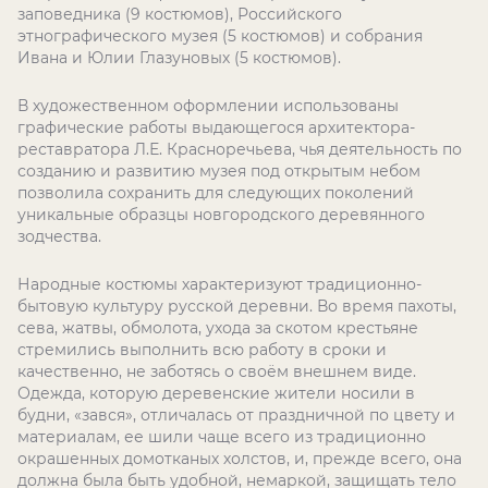
заповедника (9 костюмов), Российского
этнографического музея (5 костюмов) и собрания
Ивана и Юлии Глазуновых (5 костюмов).
В художественном оформлении использованы
графические работы выдающегося архитектора-
реставратора Л.Е. Красноречьева, чья деятельность по
созданию и развитию музея под открытым небом
позволила сохранить для следующих поколений
уникальные образцы новгородского деревянного
зодчества.
Народные костюмы характеризуют традиционно-
бытовую культуру русской деревни. Во время пахоты,
сева, жатвы, обмолота, ухода за скотом крестьяне
стремились выполнить всю работу в сроки и
качественно, не заботясь о своём внешнем виде.
Одежда, которую деревенские жители носили в
будни, «зався», отличалась от праздничной по цвету и
материалам, ее шили чаще всего из традиционно
окрашенных домотканых холстов, и, прежде всего, она
должна была быть удобной, немаркой, защищать тело