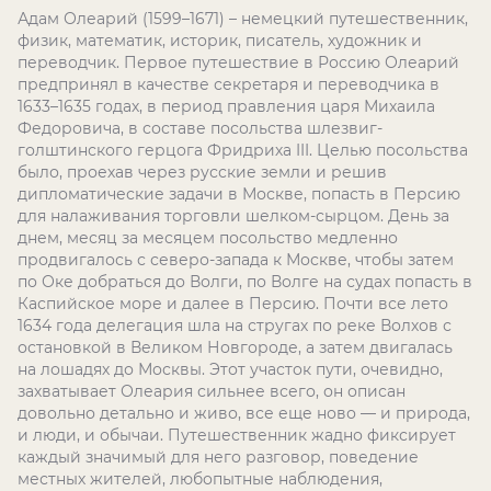
Адам Олеарий (1599–1671) – немецкий путешественник,
физик, математик, историк, писатель, художник и
переводчик. Первое путешествие в Россию Олеарий
предпринял в качестве секретаря и переводчика в
1633–1635 годах, в период правления царя Михаила
Федоровича, в составе посольства шлезвиг-
голштинского герцога Фридриха III. Целью посольства
было, проехав через русские земли и решив
дипломатические задачи в Москве, попасть в Персию
для налаживания торговли шелком-сырцом. День за
днем, месяц за месяцем посольство медленно
продвигалось с северо-запада к Москве, чтобы затем
по Оке добраться до Волги, по Волге на судах попасть в
Каспийское море и далее в Персию. Почти все лето
1634 года делегация шла на стругах по реке Волхов с
остановкой в Великом Новгороде, а затем двигалась
на лошадях до Москвы. Этот участок пути, очевидно,
захватывает Олеария сильнее всего, он описан
довольно детально и живо, все еще ново — и природа,
и люди, и обычаи. Путешественник жадно фиксирует
каждый значимый для него разговор, поведение
местных жителей, любопытные наблюдения,