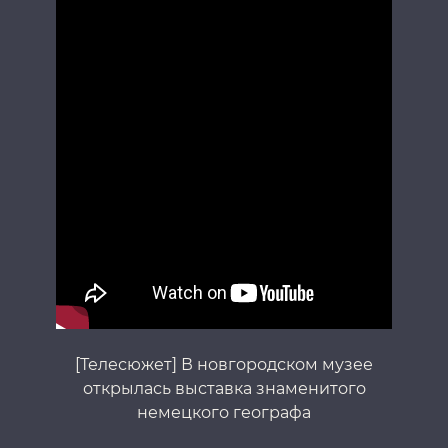
[Телесюжет] В новгородском музее
открылась выставка знаменитого
немецкого географа