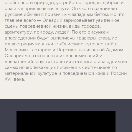
особенности природы, устройство городов, добрые и
опасные приключения в пути. Он часто сравнивает
русские обычаи с привычным западным бытом. Но что
главнее всего — Олеарий зарисовывает увиденное:
сцены повседневной жизни, виды городов,
архитектуру, природу, людей. По его рисункам
впоследствии будут выполнены гравюры, ставшие
иллюстрациями к книге «Описание путешествий в
Московию, Тартарию и Персию», написанной Адамом
Олеарием на основе своих воспоминаний и
впечатлений. Спустя столетия эта книга стала одним из
самых исчерпывающих письменных источников по
материальной культуре и повседневной жизни России
XVII века.