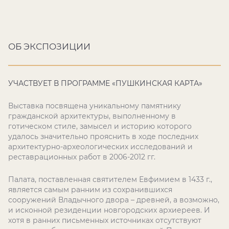
года - 12:00, 28 августа 2026 года - 12:00, 29
1
августа 2026 года - 12:00 и 14:00, 30 августа 2026
г
года - 12:00 и 14:00
ОБ ЭКСПОЗИЦИИ
УЧАСТВУЕТ В ПРОГРАММЕ «ПУШКИНСКАЯ КАРТА»
Выставка посвящена уникальному памятнику
гражданской архитектуры, выполненному в
готическом стиле, замысел и историю которого
удалось значительно прояснить в ходе последних
архитектурно-археологических исследований и
реставрационных работ в 2006-2012 гг.
Палата, поставленная святителем Евфимием в 1433 г.,
является самым ранним из сохранившихся
сооружений Владычного двора – древней, а возможно,
и исконной резиденции новгородских архиереев. И
хотя в ранних письменных источниках отсутствуют