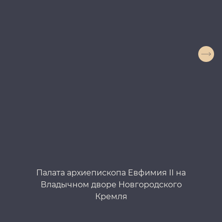
Палата архиепископа Евфимия II на
П
Владычном дворе Новгородского
Кремля