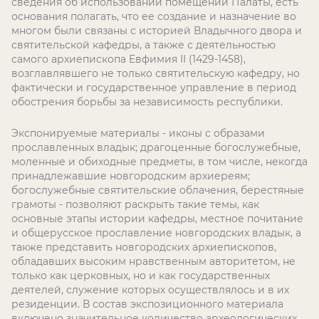
сведения об использовании помещений Палаты, есть
основания полагать, что ее создание и назначение во
многом были связаны с историей Владычного двора и
святительской кафедры, а также с деятельностью
самого архиепископа Евфимия II (1429-1458),
возглавлявшего не только святительскую кафедру, но
фактически и государственное управление в период
обострения борьбы за независимость республики.
Экспонируемые материалы - иконы с образами
прославленных владык; драгоценные богослужебные,
моленные и обиходные предметы, в том числе, некогда
принадлежавшие новгородским архиереям;
богослужебные святительские облачения, берестяные
грамоты - позволяют раскрыть такие темы, как
основные этапы истории кафедры, местное почитание
и общерусское прославление новгородских владык, а
также представить новгородских архиепископов,
обладавших высоким нравственным авторитетом, не
только как церковных, но и как государственных
деятелей, служение которых осуществлялось и в их
резиденции. В состав экспозиционного материала
включено значительное количество археологических