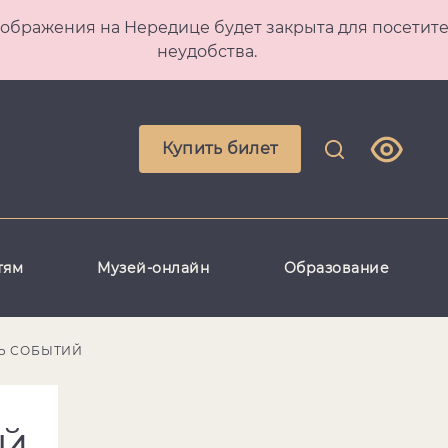
 Преображения на Нередице будет закрыта для посет
неудобства.
Купить билет
тям
Музей-онлайн
Образование
Ь СОБЫТИЙ