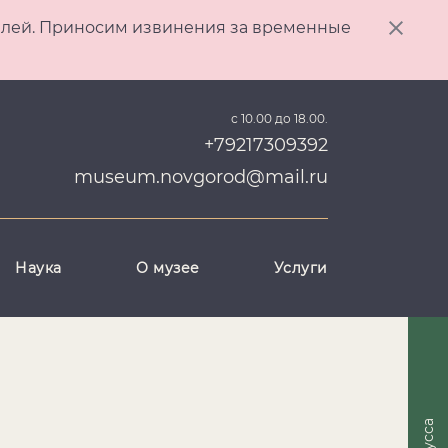
ителей. Приносим извинения за временные
с 10.00 до 18.00.
+79217309392
museum.novgorod@mail.ru
Наука
О музее
Услуги