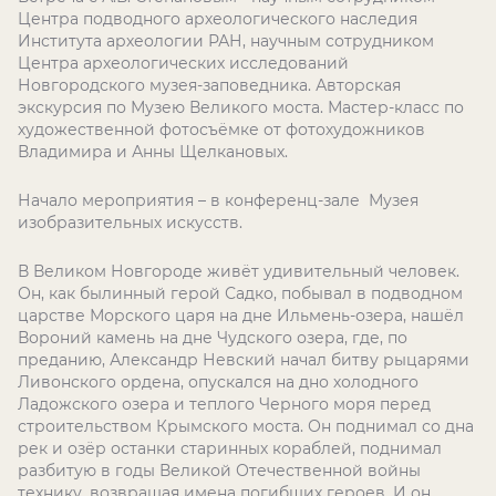
Центра подводного археологического наследия
Института археологии РАН, научным сотрудником
Центра археологических исследований
Новгородского музея-заповедника. Авторская
экскурсия по Музею Великого моста. Мастер-класс по
художественной фотосъёмке от фотохудожников
Владимира и Анны Щелкановых.
Начало мероприятия – в конференц-зале Музея
изобразительных искусств.
В Великом Новгороде живёт удивительный человек.
Он, как былинный герой Садко, побывал в подводном
царстве Морского царя на дне Ильмень-озера, нашёл
Вороний камень на дне Чудского озера, где, по
преданию, Александр Невский начал битву рыцарями
Ливонского ордена, опускался на дно холодного
Ладожского озера и теплого Черного моря перед
строительством Крымского моста. Он поднимал со дна
рек и озёр останки старинных кораблей, поднимал
разбитую в годы Великой Отечественной войны
технику, возвращая имена погибших героев. И он