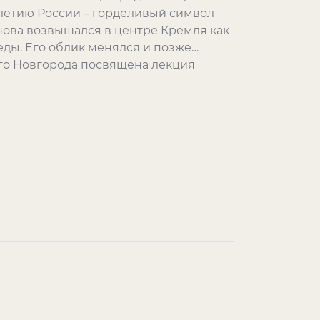
0-летию России – горделивый символ
нова возвышался в центре Кремля как
ды. Его облик менялся и позже…
го Новгорода посвящена лекция