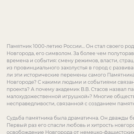
Памятник 1000-летию России… Он стал своего ро
Новгорода, его символом. За более чем полутора
времена и события: смену режимов, власти, стр
из провинциального захолустья в город с развив
ли эти исторические перемены самого Памятника
Новгороде? С какими людьми и событиями связа
проекта? А почему академик В.В. Стасов назвал п
малохудожественной игрушкой»? Многие общест
несправедливости, связанной с созданием памят
Судьба памятника была драматична. Он дважды б
Первый раз его спасли любовь и хитрость новгоро
освобождение Новгорода от немецко-фашистских