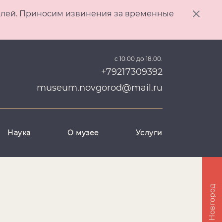
ителей. Приносим извинения за временные
с 10.00 до 18.00.
+79217309392
museum.novgorod@mail.ru
Наука
О музее
Услуги
Великий Новгород