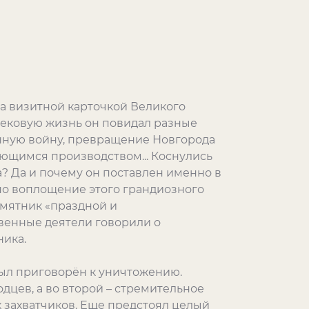
да визитной карточкой Великого
вековую жизнь он повидал разные
ашную войну, превращение Новгорода
ающимся производством... Коснулись
? Да и почему он поставлен именно в
но воплощение этого грандиозного
амятник «праздной и
венные деятели говорили о
ника.
ыл приговорён к уничтожению.
дцев, а во второй – стремительное
 захватчиков. Еще предстоял целый