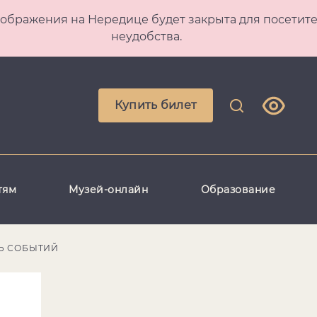
 Преображения на Нередице будет закрыта для посет
неудобства.
Купить билет
тям
Музей-онлайн
Образование
Ь СОБЫТИЙ