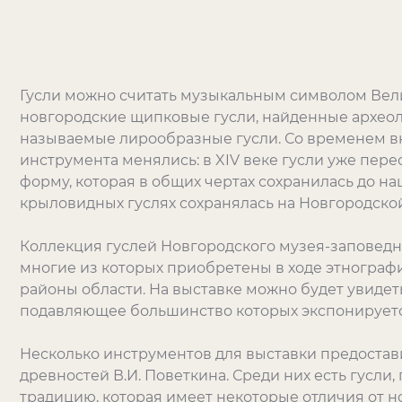
Гусли можно считать музыкальным символом Вел
новгородские щипковые гусли, найденные археоло
называемые лирообразные гусли. Со временем в
инструмента менялись: в XIV веке гусли уже пер
форму, которая в общих чертах сохранилась до на
крыловидных гуслях сохранялась на Новгородской
Коллекция гуслей Новгородского музея-заповедн
многие из которых приобретены в ходе этнограф
районы области. На выставке можно будет увидет
подавляющее большинство которых экспонирует
Несколько инструментов для выставки предоста
древностей В.И. Поветкина. Среди них есть гусл
традицию, которая имеет некоторые отличия от н