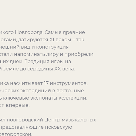
икого Новгорода. Самые древние
гами, датируются XI веком – так
нешний вид и конструкция
естали напоминать лиру и приобрели
ших дней. Традиция игры на
 земле до середины XX века.
ика насчитывает 17 инструментов,
ических экспедиций в восточные
ь ключевые экспонаты коллекции,
ся впервые.
вил новгородский Центр музыкальных
и, представляющие псковскую
овгородской.