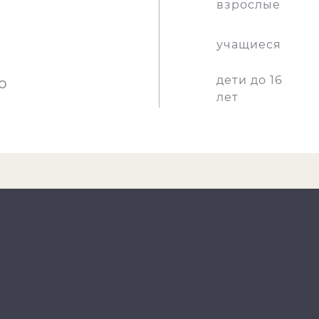
взрослые
учащиеся
дети до 16
о
лет