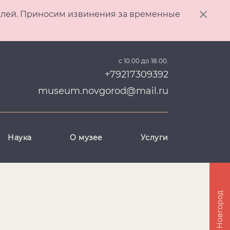
ителей. Приносим извинения за временные
с 10.00 до 18.00.
+79217309392
museum.novgorod@mail.ru
Наука
О музее
Услуги
Великий Новгород