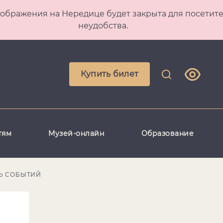
 Преображения на Нередице будет закрыта для посет
неудобства.
Купить билет
тям
Музей-онлайн
Образование
Ь СОБЫТИЙ