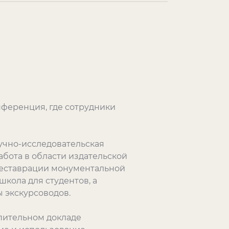
нференция, где сотрудники
аучно-исследовательская
абота в области издательской
 реставрации монументальной
кола для студентов, а
 экскурсоводов.
упительном докладе