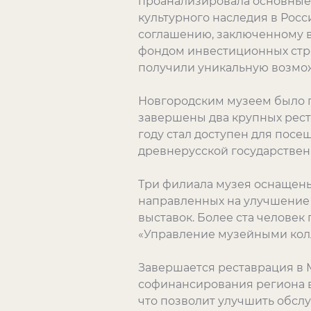
проанализировала основные 
культурного наследия в Росс
соглашению, заключенному в
фондом инвестиционных стро
получили уникальную возмож
Новгородским музеем было п
завершены два крупных реста
году стал доступен для пос
древнерусской государствен
Три филиала музея оснащены
направленных на улучшение 
выставок. Более ста челове
«Управление музейными кол
Завершается реставрация в М
софинансирования региона в
что позволит улучшить обсл