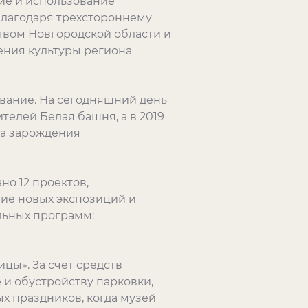
ие и использование
 Благодаря трехстороннему
твом Новгородской области и
ения культуры региона
ование. На сегодняшний день
телей Белая башня, а в 2019
да зарождения
о 12 проектов,
ие новых экспозиций и
льных программ:
цы». За счет средств
и обустройству парковки,
х праздников, когда музей