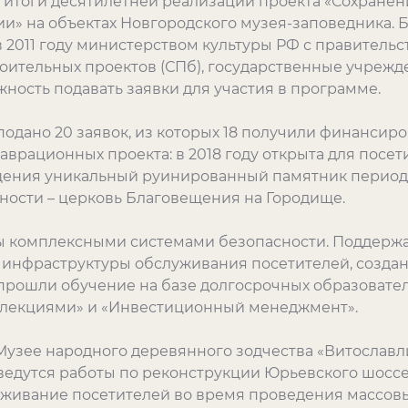
итоги десятилетней реализации проекта «Сохранен
ии» на объектах Новгородского музея-заповедника.
 2011 году министерством культуры РФ с правительс
ительных проектов (СПб), государственные учрежд
ность подавать заявки для участия в программе.
одано 20 заявок, из которых 18 получили финансир
врационных проекта: в 2018 году открыта для посети
ещения уникальный руинированный памятник перио
ности – церковь Благовещения на Городище.
 комплексными системами безопасности. Поддержан
инфраструктуры обслуживания посетителей, создан
к прошли обучение на базе долгосрочных образовате
лекциями» и «Инвестиционный менеджмент».
узее народного деревянного зодчества «Витославли
едутся работы по реконструкции Юрьевского шоссе 
уживание посетителей во время проведения массовы