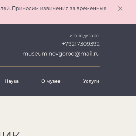
ителей. Приносим извинения за временные
с 10.00 до 18.00.
+79217309392
museum.novgorod@mail.ru
Наука
О музее
Услуги
НИК