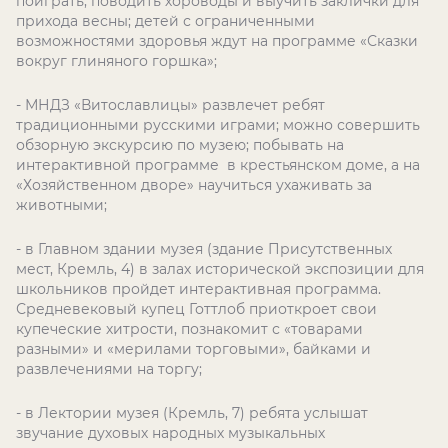
поиграть, поводить хороводы и выучить заклички для
прихода весны; детей с ограниченными
возможностями здоровья ждут на программе «Сказки
вокруг глиняного горшка»;
- МНДЗ «Витославлицы» развлечет ребят
традиционными русскими играми; можно совершить
обзорную экскурсию по музею; побывать на
интерактивной программе в крестьянском доме, а на
«Хозяйственном дворе» научиться ухаживать за
животными;
- в Главном здании музея (здание Присутственных
мест, Кремль, 4) в залах исторической экспозиции для
школьников пройдет интерактивная программа.
Средневековый купец Готтлоб приоткроет свои
купеческие хитрости, познакомит с «товарами
разными» и «мерилами торговыми», байками и
развлечениями на торгу;
- в Лектории музея
(Кремль, 7) ребята услышат
звучание духовых народных музыкальных