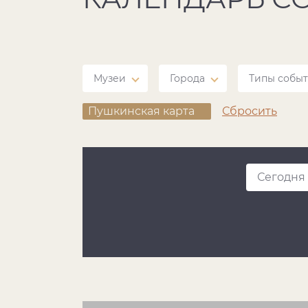
Музеи
Города
Типы собы
Пушкинская карта
Сбросить
Сегодня