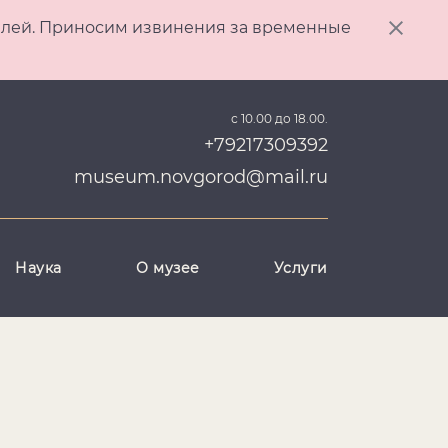
ителей. Приносим извинения за временные
с 10.00 до 18.00.
+79217309392
museum.novgorod@mail.ru
Наука
О музее
Услуги