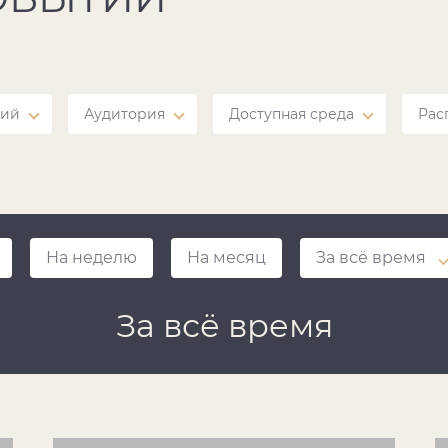
тий
Аудитория
Доступная среда
Рас
На неделю
На месяц
За всё время
За всё время