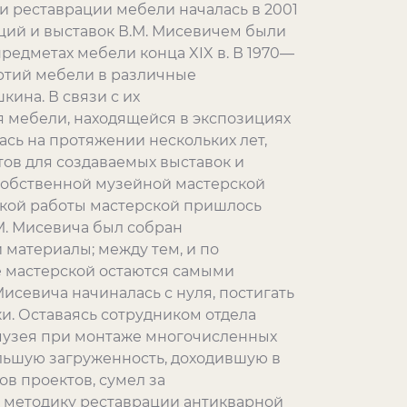
 реставрации мебели началась в 2001
иций и выставок В.М. Мисевичем были
едметах мебели конца XIX в. В 1970—
артий мебели в различные
ина. В связи с их
я мебели, находящейся в экспозициях
ась на протяжении нескольких лет,
тов для создаваемых выставок и
 собственной музейной мастерской
ской работы мастерской пришлось
. Мисевича был собран
материалы; между тем, и по
 мастерской остаются самыми
исевича начиналась с нуля, постигать
и. Оставаясь сотрудником отдела
музея при монтаже многочисленных
ольшую загруженность, доходившую в
ов проектов, сумел за
 методику реставрации антикварной