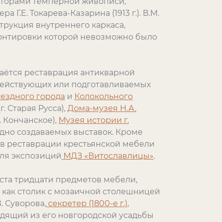
враторами темперной живописи,
Г.Е. Токарева-Казарина (1913 г.). В.М.
трукция внутреннего каркаса,
онтировки которой невозможно было
аётся реставрация антикварной
 действующих или подготавливаемых
уездного города
и
Колокольного
г. Старая Русса),
Дома-музея Н.А.
. Кончанское),
Музея истории г.
годно создаваемых выставок. Кроме
 в реставрации крестьянской мебели
для экспозиций
МДЗ «Витославлицы»
.
 ста тридцати предметов мебели,
, как столик с мозаичной столешницей
. Суворова,
секретер (1800-е г.)
,
дящий из его новгородской усадьбы