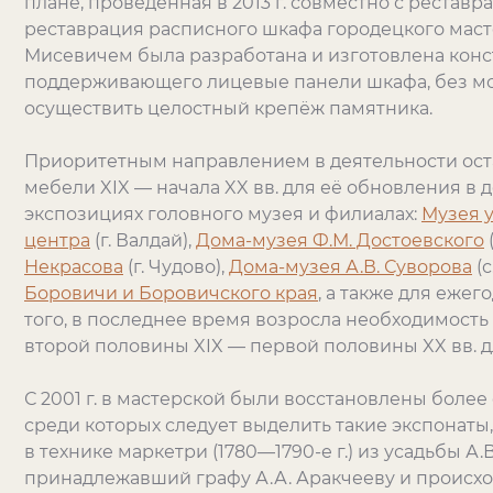
плане, проведённая в 2013 г. совместно с реста
реставрация расписного шкафа городецкого мастера 
Мисевичем была разработана и изготовлена конс
поддерживающего лицевые панели шкафа, без м
осуществить целостный крепёж памятника.
Приоритетным направлением в деятельности ост
мебели XIX — начала XX вв. для её обновления в
экспозициях головного музея и филиалах:
Музея 
центра
(г. Валдай),
Дома-музея Ф.М. Достоевского
(
Некрасова
(г. Чудово),
Дома-музея А.В. Суворова
(с
Боровичи и Боровичского края
, а также для еже
того, в последнее время возросла необходимость
второй половины XIX — первой половины XX вв. 
С 2001 г. в мастерской были восстановлены более
среди которых следует выделить такие экспонаты
в технике маркетри (1780—1790-е г.) из усадьбы А.В
принадлежавший графу А.А. Аракчееву и происхо