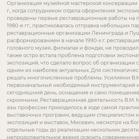
Организация музейной мастерской консервации и
г., когда сотрудником отдела оформления экспоз
проведены первые реставрационные работы на пр
1980-е гг., практиковалась отправка небольших п
реставрационные организации Ленинграда и Пушк
расформированием в начале 1990-х г. реставраци
головного музея, филиалах и фондах, не проводил
также остро встала проблема подготовки экспона
экспозиций, что сделало вопрос об организации
одним из наиболее актуальных. Для систематиче
решать многочисленные проблемы. Усилиями В.М
первоначальный необходимый инструментарий и 
сегодняшний день, оснащение и само помещение
скромными. Реставрационная деятельность В.М. М
азы профессии приходилось в ходе самой практик
выставочных программ, ведущим специалистом 
экспозиций и выставок, Мисевич, несмотря на б
отдельные годы до реализации нескольких десятк
непродолжительное время освоить современную