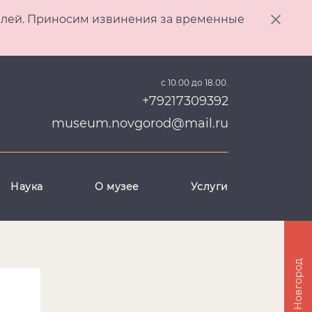
ителей. Приносим извинения за временные
с 10.00 до 18.00.
+79217309392
museum.novgorod@mail.ru
Наука
О музее
Услуги
Великий Новгород