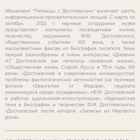
Абонемент "Пятницы с Достоевским" включает шесть
информационно-просветительских лекций. С марта по
октябрь 2022 г. научные сотрудники музея
представляют материалы, посвященные жизни,
творчеству, окружению Ф.М. Достоевского,
общественным событиям
XIX
века, а также
малоизвестным фактам из биографии писателя. Темы
лекций разнообразны и очень интересны: «Дневник
А.Г. Достоевской как летопись семейной жизни»,
«Общественная жизнь Старой Руссы в 70-е годы
XIX
века», «Достоевский в современном киноискусстве:
проблемы фактологических неточностей (на примере
фильма «Евангелие от Федора», лауреата
киноконкурса среди осужденных)», «Ф.М. Достоевский
в работах художников-иллюстраторов», «Адвокатская
тема в биографии и творчестве Ф.М. Достоевского»,
«Достоевский после каторги: «Записки из Мертвого
дома».